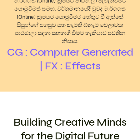
මාර්ගගත (Online) ක්‍රමයට පාඨමාලා පැවැත්වීමට
යොමුවීමත් සමඟ, වර්තමානයේදී වුවද මාර්ගගත
(Online) ක්‍රමයට යොමුවීමට හේතුව වී ඇත්තේ
සිසුන්ගේ පහසුව සහ කැමති ඕනෑම වෙලාවක
පාඨමාලා සඳහා සහභාගී වීමට හැකියාව පවතින
නිසාය.
CG : Computer Generated
| FX : Effects
Building Creative Minds
for the Digital Future