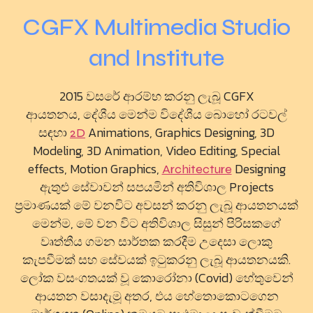
CGFX Multimedia Studio
and Institute
2015 වසරේ ආරම්භ කරනු ලැබූ CGFX
ආයතනය, දේශීය මෙන්ම විදේශීය බොහෝ රටවල්
සඳහා
Animations, Graphics Designing, 3D
2D
Modeling, 3D Animation, Video Editing, Special
effects, Motion Graphics,
Designing
Architecture
ඇතුළු සේවාවන් සපයමින් අතිවිශාල Projects
ප්‍රමාණයක් මේ වනවිට අවසන් කරනු ලැබූ ආයතනයක්
මෙන්ම, මේ වන විට අතිවිශාල සිසුන් පිරිසකගේ
වෘත්තීය ගමන සාර්තක කරදීම උදෙසා ලොකු
කැපවීමක් සහ සේවයක් ඉටුකරනු ලැබූ ආයතනයකි.
ලෝක වසංගතයක් වූ කොරෝනා (Covid) හේතුවෙන්
ආයතන වසාදැමූ අතර, එය හේතොකොටගෙන