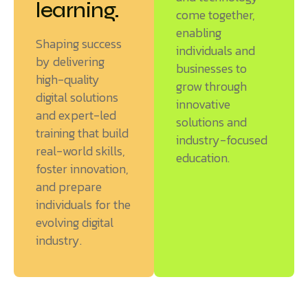
learning.
come together,
enabling
Shaping success
individuals and
by delivering
businesses to
high-quality
grow through
digital solutions
innovative
and expert-led
solutions and
training that build
industry-focused
real-world skills,
education.
foster innovation,
and prepare
individuals for the
evolving digital
industry.