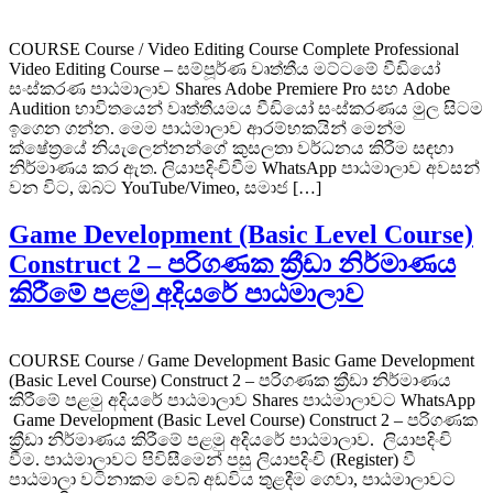
COURSE Course / Video Editing Course Complete Professional
Video Editing Course – සම්පූර්ණ වෘත්තීය මට්ටමේ වීඩියෝ
සංස්කරණ පාඨමාලාව Shares Adobe Premiere Pro සහ Adobe
Audition භාවිතයෙන් වෘත්තීයමය වීඩියෝ සංස්කරණය මුල සිටම
ඉගෙන ගන්න. මෙම පාඨමාලාව ආරම්භකයින් මෙන්ම
ක්ෂේත්‍රයේ නියැලෙන්නන්ගේ කුසලතා වර්ධනය කිරීම සඳහා
නිර්මාණය කර ඇත. ලියාපදිංචිවීම WhatsApp පාඨමාලාව අවසන්
වන විට, ඔබට YouTube/Vimeo, සමාජ […]
Game Development (Basic Level Course)
Construct 2 – පරිගණක ක්‍රීඩා නිර්මාණය
කිරීමේ පළමු අදියරේ පාඨමාලාව
COURSE Course / Game Development Basic Game Development
(Basic Level Course) Construct 2 – පරිගණක ක්‍රීඩා නිර්මාණය
කිරීමේ පළමු අදියරේ පාඨමාලාව Shares පාඨමාලාවට WhatsApp
Game Development (Basic Level Course) Construct 2 – පරිගණක
ක්‍රීඩා නිර්මාණය කිරීමේ පළමු අදියරේ පාඨමාලාව. ලියාපදිංචි
වීම. පාඨමාලාවට පිවිසීමෙන් පසු ලියාපදිංචි (Register) වී
පාඨමාලා වටිනාකම වෙබ් අඩවිය තුළදීම ගෙවා, පාඨමාලාවට