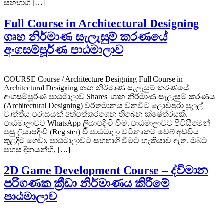
සහභාගි […]
Full Course in Architectural Designing
ගෘහ නිර්මාණ සැලැසුම් කරණයේ
අංගසම්පූර්ණ පාඨමාලාව
COURSE Course / Architecture Designing Full Course in
Architectural Designing ගෘහ නිර්මාණ සැලැසුම් කරණයේ
අංගසම්පූර්ණ පාඨමාලාව Shares ගෘහ නිර්මාණ සැලැසුම් කරණය
(Architectural Designing) වර්තමානය වනවිට ලොවපුරා පුලුල්
වෘත්තීය පරාසයක් අත්පත්කරගෙන තිබෙන ක්ෂේත්රයකි.
පාඨමාලාවට WhatsApp ලියාපදිංචි වීම. පාඨමාලාවට පිවිසීමෙන්
පසු ලියාපදිංචි (Register) වී පාඨමාලා වටිනාකම වෙබ් අඩවිය
තුළදීම ගෙවා, පාඨමාලාවට සහභාගි වීමට හැකියාව ඇත. ඔබට
පහසු දිනයන්හි, […]
2D Game Development Course – ද්විමාන
පරිගණක ක්‍රීඩා නිර්මාණය කිරීමේ
පාඨමාලාව