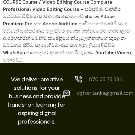
COURSE Course / Video Editing Course Complete
Professional Video Editing Course – සම්පූර්ණ වෘත්තීය
මට්ටමේ වීඩියෝ සංස්කරණ පාඨමාලාව Shares Adobe
Premiere Pro සහ Adobe Audition භාවිතයෙන් වෘත්තීයමය
වීඩියෝ සංස්කරණය මුල සිටම ඉගෙන ගන්න. මෙම පාඨමාලාව
ආරම්භකයින් මෙන්ම ක්ෂේත්‍රයේ නියැලෙන්නන්ගේ කුසලතා
වර්ධනය කිරීම සඳහා නිර්මාණය කර ඇත. ලියාපදිංචිවීම
WhatsApp පාඨමාලාව අවසන් වන විට, ඔබට YouTube/Vimeo,
සමාජ […]
070 65 75 33 1
We deliver creative
solutions for your
cgfxsrilanka@gmail.com
business and provide
hands-on learning for
aspiring digital
professionals.