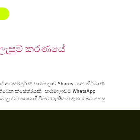
සැලැසුම් කරණයේ
ණයේ අංගසම්පූර්ණ පාඨමාලාව Shares ගෘහ නිර්මාණ
න තිබෙන ක්ෂේත්රයකි. පාඨමාලාවට WhatsApp
ා, පාඨමාලාවට සහභාගි වීමට හැකියාව ඇත. ඔබට පහසු