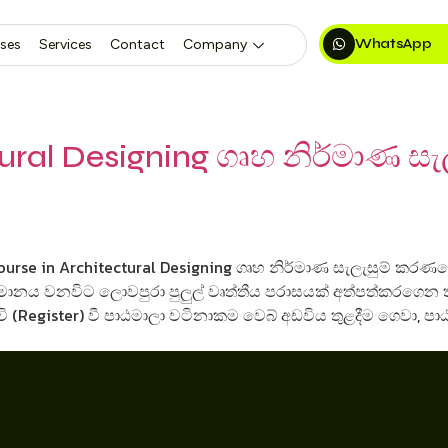
WhatsApp
ses
Services
Contact
Company
ctural Designing ගෘහ නිර්මාණ 
Course in Architectural Designing ගෘහ නිර්මාණ සැලැසුම් කර
්තමානය වනවිට ලොවපුරා පුලුල් වෘත්තීය පරාසයක් අත්පත්කරගෙ
පදිංචි (Register) වී පාඨමාලා වටිනාකම වෙබ් අඩවිය තුළදීම ගෙව