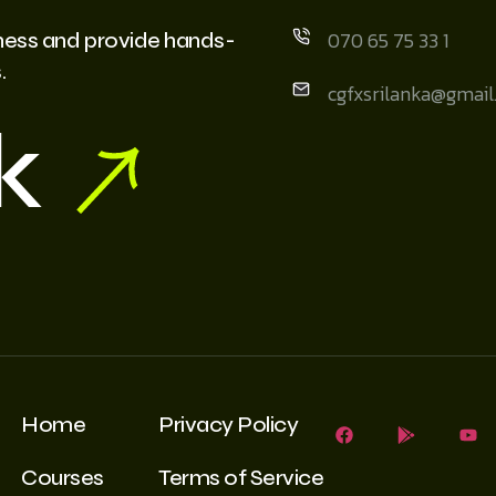
070 65 75 33 1
iness and provide hands-
.
cgfxsrilanka@gmai
k
Home
Privacy Policy
Courses
Terms of Service