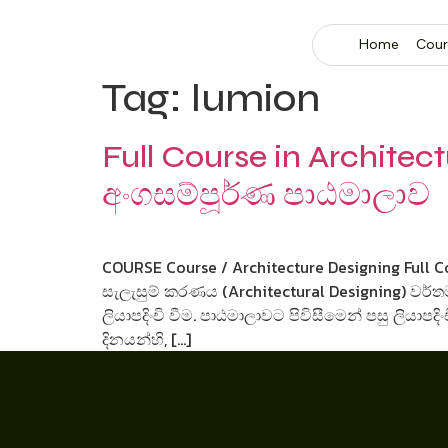
Home
Cour
Tag:
lumion
Full Course in Archite
අංගසම්පූර්ණ පාඨමාලාව
COURSE Course / Architecture Designing Full 
සැලැසුම් කරණය (Architectural Designing) වර
ලියාපදිංචි වීම. පාඨමාලාවට පිවිසීමෙන් පසු ලියා
දිනයන්හි, […]